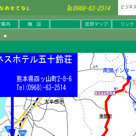
ご案内
施 設
近郊マップ
リンク
 ■