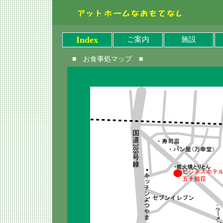
Index
ご案内
施設
■ お食事処マップ ■