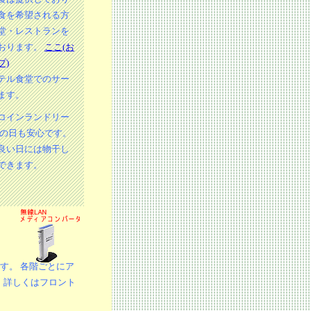
食を希望される方
堂・レストランを
おります。
ここ(お
プ)
テル食堂でのサー
ます。
コインランドリー
雨の日も安心です。
良い日には物干し
できます。
ます。 各階ごとにア
。詳しくはフロント