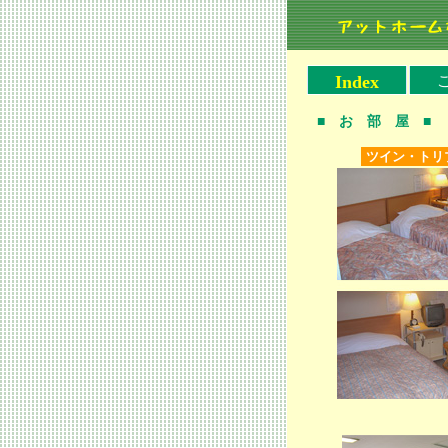
Index
■ お 部 屋 ■
ツイン・トリ