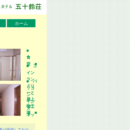
ホーム
■
食
堂 ■
■ コ
イン
ラン
■ パ
ドリ
ソコ
ーと
ン・
屋上
イン
物干
ター
場 ■
ネッ
食は提供しており