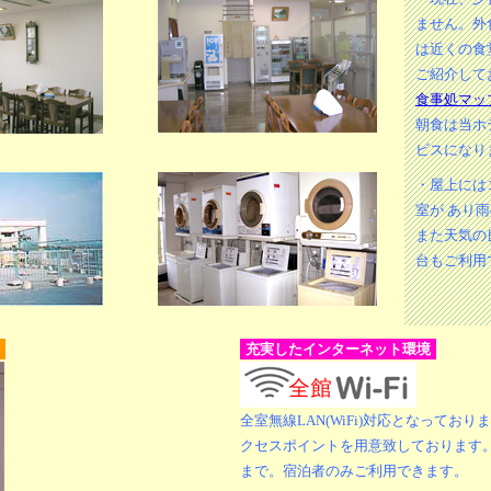
ません。外
は近くの食
ご紹介して
食事処マッ
朝食は当ホ
ビスになり
・屋上には
室が あり
また天気の
台もご利用
充実したインターネット環境
全室無線LAN(WiFi)対応となっており
クセスポイントを用意致しております
まで。宿泊者のみご利用できます。