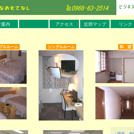
ご案内
アクセス
近郊マップ
リンク
プルルーム
シングルルーム
和 室
・現在、夕