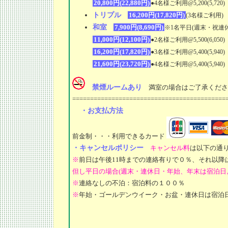
20,800円(22,880円)
●4名様ご利用@5,200(5,
トリプル
16,200円(17,820円)
(3名様ご利用)
和室
7,900円(8,690円)
※1名平日(週末・祝連
11,000円(12,100円)
●2名様ご利用@5,500(6,050)
16,200円(17,820円)
●3名様ご利用@5,400(5,940)
21,600円(23,720円)
●4名様ご利用@5,400(5,940)
禁煙ルームあり
満室の場合はご了承くださ
===========================================
・お支払方法
前金制・・・利用できるカード
・キャンセルポリシー
キャンセル料
は以下の通
※
前日は午後11時までの連絡有りで０％、それ以降
但し平日の場合(週末・連休日・年始、年末は宿泊日
※
連絡なしの不泊：宿泊料の１００％
※
年始・ゴールデンウイーク・お盆・連休日は宿泊日